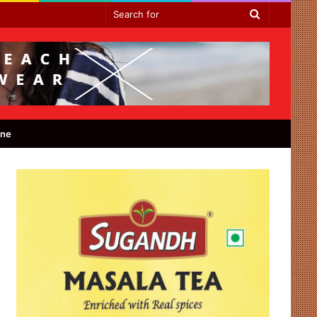
Search
for
ine