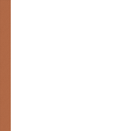
खाईदम
चानू
महिला
जूनियर
हॉकी
एशिया
कप
August 7, 2026
2026
 संग्रहालय में होगा प्रथम
खाईदम चानू महिला जूनियर हॉकी एशिय
में
स-2026’ का भव्य आयोजन
होंगी भारत की कप्तान
होंगी
भारत
की