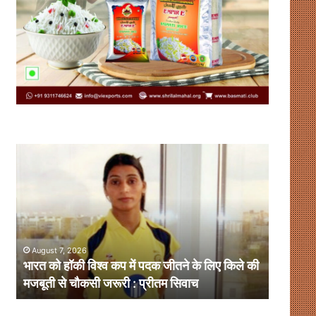
भारत
संसदीय-
को
गतिरोध
हॉकी
से
विश्व
नहीं
कप
चलेगा
में
लोकतंत्र,
पदक
संवाद
August 7, 2026
August 
जीतने
ही
भारत को हॉकी विश्व कप में पदक जीतने के लिए किले की
संसदीय-ग
के
है
मजबूती से चौकसी जरूरी : प्रीतम सिवाच
समाधान
लिए
समाधान
किले
की