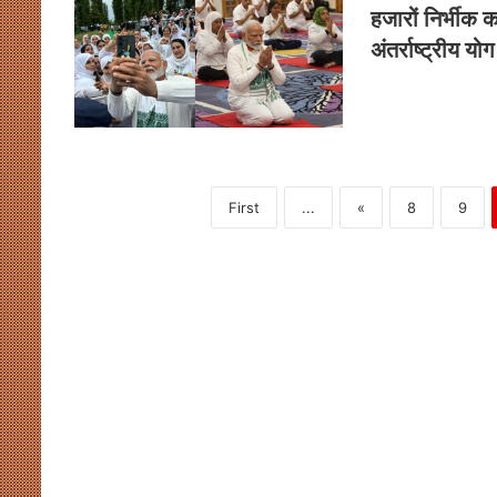
हजारों निर्भीक क
अंतर्राष्ट्रीय य
First
...
«
8
9