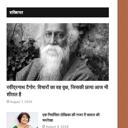
मजबूती
से
शख्शियत
चौकसी
जरूरी
:
प्रीतम
सिवाच
रवींद्रनाथ टैगोर: विचारों का वह वृक्ष, जिसकी छाया आज भी
शीतल है
August 7, 2026
एक निर्वासित लेखिका की नजर में समाज की
रूपरेखा
August 4, 2026