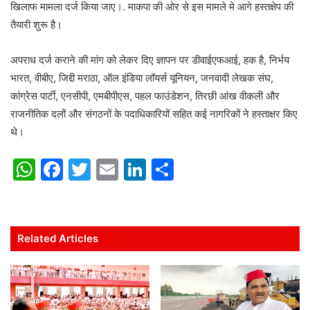
खिलाफ मामला दर्ज किया जाए।. माकपा की ओर से इस मामले मे आगे हस्तक्षेप की
तैयारी शुरू है।
अपराध दर्ज कराने की मांग को लेकर दिए ज्ञापन पर डीवाईएफआई, हक है, निर्भय
भारत, वीबीए, जिद्दी मराठा, ऑल इंडिया लॉयर्स यूनियन, जनवादी लेखक संघ,
कांग्रेस पार्टी, एनसीपी, एमबीपीएस, पहल फाउंडेशन, तिरछी आंख वीकली और
राजनीतिक दलों और संगठनों के पदाधिकारियों सहित कई नागरिकों ने हस्ताक्षर किए
थे।
W
F
T
E
Li
S
h
a
w
m
n
h
at
c
itt
ai
k
ar
s
e
er
l
e
e
Related Articles
A
b
dI
p
o
n
p
o