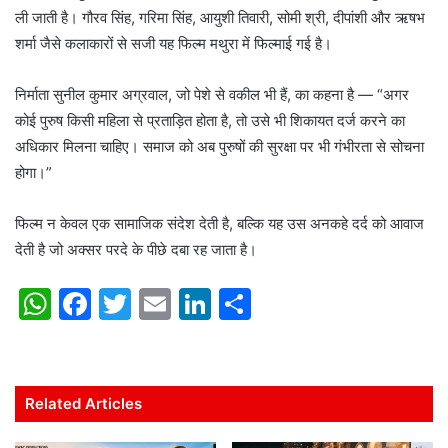
ली जाती है। गौरव सिंह, गरिमा सिंह, आयुशी तिवारी, सोमी श्री, दीपांशी और ऋषभ
शर्मा जैसे कलाकारों से सजी यह फिल्म मथुरा में फिल्माई गई है।
निर्माता सुनील कुमार अग्रवाल, जो पेशे से वकील भी हैं, का कहना है — “अगर
कोई पुरुष किसी महिला से प्रताड़ित होता है, तो उसे भी शिकायत दर्ज करने का
अधिकार मिलना चाहिए। समाज को अब पुरुषों की सुरक्षा पर भी गंभीरता से सोचना
होगा।”
फिल्म न केवल एक सामाजिक संदेश देती है, बल्कि यह उस अनकहे दर्द को आवाज
देती है जो अक्सर परदे के पीछे दबा रह जाता है।
W
F
T
E
Li
S
h
a
w
m
n
h
at
c
itt
ai
k
ar
s
e
er
l
e
e
Related Articles
A
b
dI