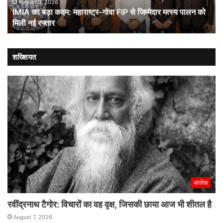
से
August 9, 2026
IMIA का बड़ा कदम: महाराष्ट्र–गोवा FIP से जिम्मेदार मत्स्य पालन को
जिम्मेदार
मिली नई रफ्तार
मत्स्य
पालन
को
मिली
शख्शियत
नई
रफ्तार
आलेख
रवींद्रनाथ टैगोर: विचारों का वह वृक्ष, जिसकी छाया आज भी शीतल है
August 7, 2026