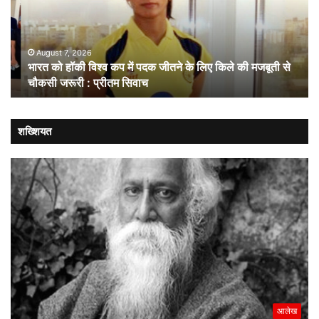
कप
चल
में
लोक
पदक
संव
जीतने
ही
August 7, 2026
भारत को हॉकी विश्व कप में पदक जीतने के लिए किले की मजबूती से
के
है
चौकसी जरूरी : प्रीतम सिवाच
लिए
सम
किले
की
मजबूती
शख्शियत
से
चौकसी
जरूरी
:
प्रीतम
सिवाच
आलेख