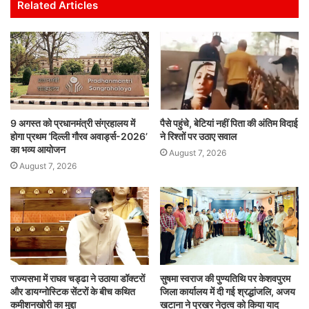
s
e
er
l
e
e
Related Articles
A
b
dI
p
o
n
p
o
k
9 अगस्त को प्रधानमंत्री संग्रहालय में
पैसे पहुंचे, बेटियां नहीं पिता की अंतिम विदाई
होगा प्रथम ‘दिल्ली गौरव अवार्ड्स-2026’
ने रिश्तों पर उठाए सवाल
का भव्य आयोजन
August 7, 2026
August 7, 2026
राज्यसभा में राघव चड्ढा ने उठाया डॉक्टरों
सुषमा स्वराज की पुण्यतिथि पर केशवपुरम
और डायग्नोस्टिक सेंटरों के बीच कथित
जिला कार्यालय में दी गई श्रद्धांजलि, अजय
कमीशनखोरी का मुद्दा
खटाना ने प्रखर नेतृत्व को किया याद