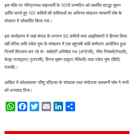
इस मौके पर नीरेंद्रनाथ चक्रवर्ती के 101वें जन्मदिन को समर्पित श्रद्धा सुमन
अर्पित करते हुए 101 कवियों की कविताओं का अभिनव संकलन सत्कर्णी घोष के
संपादन में लोकार्पित किया गया।
इस कार्यक्रम में जहां बंगाल के लगभग 50 कवियों तथा आवृतिकारों ने हिस्सा लिया
वहीं वरिष्ठ कवि रावेल पुष्प के संचालन में एक बहुभाषी कवि सम्मेलन आयोजित हुआ
जिसमें शिरकत कर रहे थे- सर्वश्री अभिषेक रथ (अंग्रेजी), नीमा निष्कर्ष(नेपाली),
केयूर मजमूदार( गुजराती), विनय भूषण ठाकुर( मैथिली) तथा रावेल पुष्प (हिंदी/
पंजाबी)।
आखिर में कोलकातार जीशु पत्रिका के संपादक तथा संयोजक सतकर्णी घोष ने सभी
को धन्यवाद दिया।
W
F
T
E
Li
S
h
a
w
m
n
h
at
c
itt
ai
k
ar