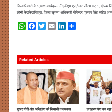
जिलाधिकारी के भ्रमण कार्यक्रम में एडीएम एफ/आर सौरभ भट्ट, दीपक सि
लोनी के0के0मिश्रा, जिला सूचना अधिकारी योगेन्द्र प्रताप सिंह सहित अन्
W
F
T
E
Li
S
h
a
w
m
n
h
at
c
itt
ai
k
ar
s
e
er
l
e
e
A
b
dI
Related Articles
p
o
n
p
o
k
मुखर योगी और अखिलेश की सियासी कसमकस
उदाहरण पेश कर रहा 