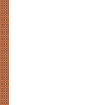
मुखर
योगी
और
अखिलेश
की
सियासी
कसमकस
August 8, 2026
र पर नाराजगी के सियासी मायने
मुखर योगी और अखिलेश की सियासी