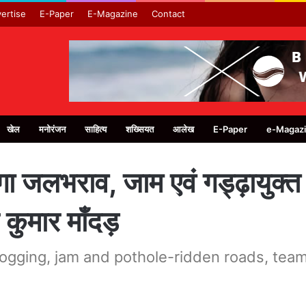
ertise
E-Paper
E-Magazine
Contact
खेल
मनोरंजन
साहित्य
शख्सियत
आलेख
E-Paper
e-Magaz
ेगा जलभराव, जाम एवं गड्ढ़ायुक्
कुमार माँदड़
rlogging, jam and pothole-ridden roads, team