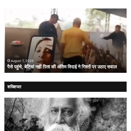
पैसे
ओन
पहुंचे,
का
बेटियां
‘रीव
नहीं
अव
पिता
10
की
इंच
अंतिम
स्क
विदाई
से
ने
प्र
August 7, 2026
पैसे पहुंचे, बेटियां नहीं पिता की अंतिम विदाई ने रिश्तों पर उठाए सवाल
रिश्तों
बा
पर
पर
उठाए
बड़
सवाल
दांव
शख्शियत