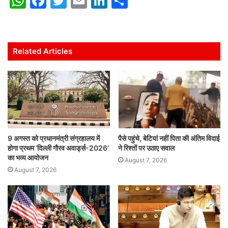
W
F
T
E
Li
S
h
a
w
m
n
h
at
c
itt
ai
k
ar
s
e
er
l
e
e
Related Articles
A
b
dI
p
o
n
p
o
k
9 अगस्त को प्रधानमंत्री संग्रहालय में
पैसे पहुंचे, बेटियां नहीं पिता की अंतिम विदाई
होगा प्रथम ‘दिल्ली गौरव अवार्ड्स-2026’
ने रिश्तों पर उठाए सवाल
का भव्य आयोजन
August 7, 2026
August 7, 2026