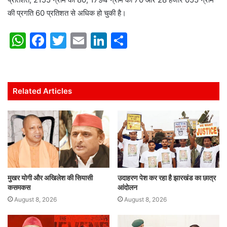
की प्रगति 60 प्रतिशत से अधिक हो चुकी है।
W
F
T
E
Li
S
h
a
w
m
n
h
at
c
itt
ai
k
ar
s
e
er
l
e
e
Related Articles
A
b
dI
p
o
n
p
o
k
मुखर योगी और अखिलेश की सियासी
उदाहरण पेश कर रहा है झारखंड का छात्र
कसमकस
आंदोलन
August 8, 2026
August 8, 2026