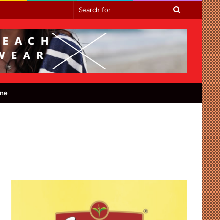
Search
for
ine