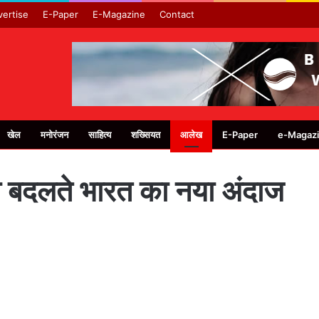
ertise
E-Paper
E-Magazine
Contact
खेल
मनोरंजन
साहित्य
शख्सियत
आलेख
E-Paper
e-Magaz
खा बदलते भारत का नया अंदाज