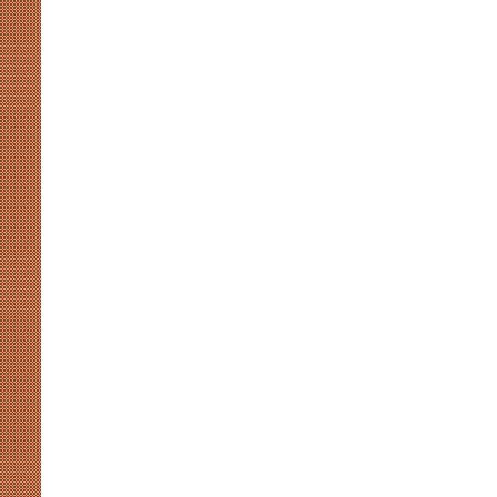
शिक्षा
से
जुड़ी
जान
जोखिम
में