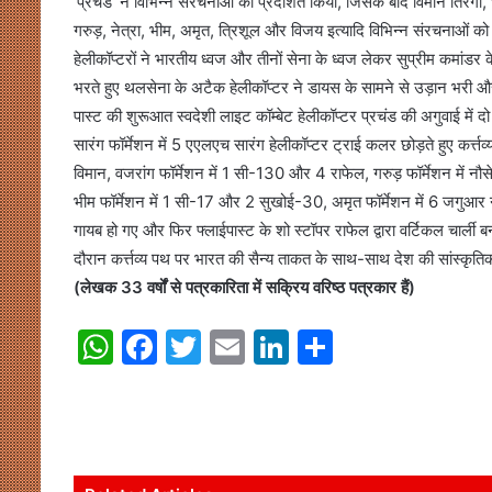
‘प्रचंड’ ने विभिन्न संरचनाओं को प्रदर्शित किया, जिसके बाद विमान तिरंगा
गरुड़, नेत्रा, भीम, अमृत, त्रिशूल और विजय इत्यादि विभिन्न संरचनाओं को
हेलीकॉप्टरों ने भारतीय ध्वज और तीनों सेना के ध्वज लेकर सुप्रीम कमांडर के
भरते हुए थलसेना के अटैक हेलीकॉप्टर ने डायस के सामने से उड़ान भरी और फ
पास्ट की शुरूआत स्वदेशी लाइट कॉम्बेट हेलीकॉप्टर प्रचंड की अगुवाई में 
सारंग फॉर्मेशन में 5 एएलएच सारंग हेलीकॉप्टर ट्राई कलर छोड़ते हुए कर्त्त
विमान, वजरांग फॉर्मेशन में 1 सी-130 और 4 राफेल, गरुड़ फॉर्मेशन में 
भीम फॉर्मेशन में 1 सी-17 और 2 सुखोई-30, अमृत फॉर्मेशन में 6 जगुआर
गायब हो गए और फिर फ्लाईपास्ट के शो स्टॉपर राफेल द्वारा वर्टिकल चार्ली
दौरान कर्त्तव्य पथ पर भारत की सैन्य ताकत के साथ-साथ देश की सांस्क
(लेखक 33 वर्षों से पत्रकारिता में सक्रिय वरिष्ठ पत्रकार हैं)
W
F
T
E
Li
S
h
a
w
m
n
h
at
c
itt
ai
k
ar
s
e
er
l
e
e
A
b
dI