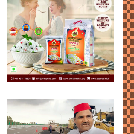
लिसा
ट्रंप
रे
का
की
तमाचा,
पहल
मुनीर-
से
शहबाज
मिडलाइफ
चित: