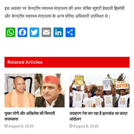
इस अवसर पर केन्द्रीय स्वास्थ्य मंत्रालय की अपर सचिव सुश्री हेकाली झिमोमी
और केन्द्रीय स्वास्थ्य मंत्रालय के अन्य वरिष्ठ अधिकारी उपस्थित थे।
W
F
T
E
Li
S
h
a
w
m
n
h
at
c
itt
ai
k
ar
s
e
er
l
e
e
Related Articles
A
b
dI
p
o
n
p
o
k
मुखर योगी और अखिलेश की सियासी
उदाहरण पेश कर रहा है झारखंड का छात्र
कसमकस
आंदोलन
August 8, 2026
August 8, 2026