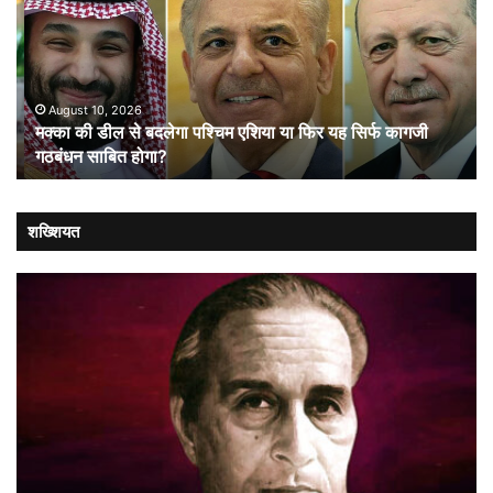
से
आन
बदलेगा
बान
पश्चिम
औ
एशिया
शा
या
August 10, 2026
मक्का की डील से बदलेगा पश्चिम एशिया या फिर यह सिर्फ कागजी
फिर
गठबंधन साबित होगा?
यह
सिर्फ
कागजी
गठबंधन
शख्शियत
साबित
होगा?