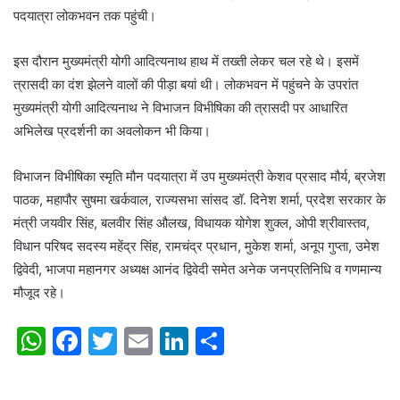
पदयात्रा लोकभवन तक पहुंची।
इस दौरान मुख्यमंत्री योगी आदित्यनाथ हाथ में तख्ती लेकर चल रहे थे। इसमें
त्रासदी का दंश झेलने वालों की पीड़ा बयां थी। लोकभवन में पहुंचने के उपरांत
मुख्यमंत्री योगी आदित्यनाथ ने विभाजन विभीषिका की त्रासदी पर आधारित
अभिलेख प्रदर्शनी का अवलोकन भी किया।
विभाजन विभीषिका स्मृति मौन पदयात्रा में उप मुख्यमंत्री केशव प्रसाद मौर्य, ब्रजेश
पाठक, महापौर सुषमा खर्कवाल, राज्यसभा सांसद डॉ. दिनेश शर्मा, प्रदेश सरकार के
मंत्री जयवीर सिंह, बलवीर सिंह औलख, विधायक योगेश शुक्ल, ओपी श्रीवास्तव,
विधान परिषद सदस्य महेंद्र सिंह, रामचंद्र प्रधान, मुकेश शर्मा, अनूप गुप्ता, उमेश
द्विवेदी, भाजपा महानगर अध्यक्ष आनंद द्विवेदी समेत अनेक जनप्रतिनिधि व गणमान्य
मौजूद रहे।
W
F
T
E
Li
S
h
a
w
m
n
h
at
c
itt
ai
k
ar