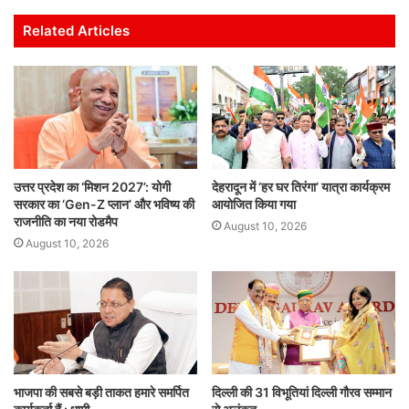
s
e
er
l
e
e
Related Articles
A
b
dI
p
o
n
p
o
k
उत्तर प्रदेश का ‘मिशन 2027’: योगी
देहरादून में ‘हर घर तिरंगा’ यात्रा कार्यक्रम
सरकार का ‘Gen-Z प्लान’ और भविष्य की
आयोजित किया गया
राजनीति का नया रोडमैप
August 10, 2026
August 10, 2026
भाजपा की सबसे बड़ी ताकत हमारे समर्पित
दिल्ली की 31 विभूतियां दिल्ली गौरव सम्मान