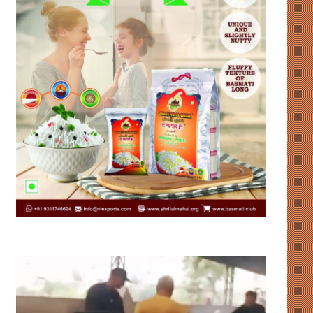
पैसे
ओनिडा
पहुंचे,
का
बेटियां
‘रीवायर्ड’
नहीं
अवतार,