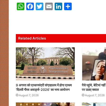
W
F
T
E
Li
S
h
a
w
m
n
h
at
c
itt
ai
k
ar
s
e
er
l
e
e
A
b
dI
Related Articles
p
o
n
p
o
k
9 अगस्त को प्रधानमंत्री संग्रहालय में होगा प्रथम
पैसे पहुंचे, बेटियां नह
‘दिल्ली गौरव अवार्ड्स-2026’ का भव्य आयोजन
पर उठाए सवाल
August 7, 2026
August 7, 2026