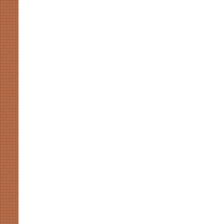
संसदीय-
गतिरोध
से
नहीं