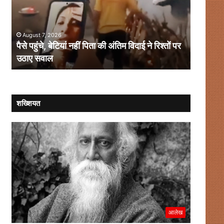
पिता
100-
की
इंच
अंतिम
स्क्रीन
August 7, 2026
August 
विदाई
से
पैसे पहुंचे, बेटियां नहीं पिता की अंतिम विदाई ने रिश्तों पर
ओनिडा का
ने
प्रीमियम
उठाए सवाल
प्रीमियम
रिश्तों
बाजार
पर
पर
उठाए
बड़ा
सवाल
दांव
शख्शियत
आलेख