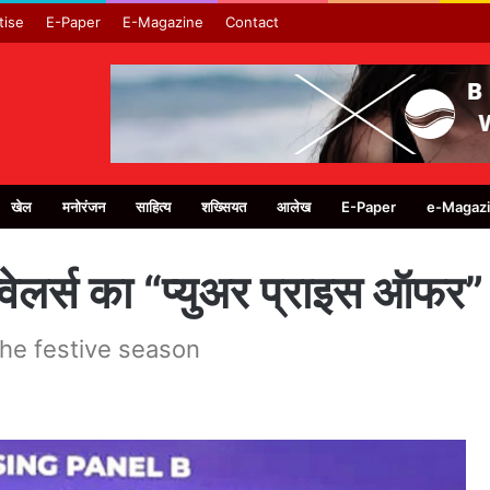
tise
E-Paper
E-Magazine
Contact
खेल
मनोरंजन
साहित्य
शख्सियत
आलेख
E-Paper
e-Magaz
ज्वेलर्स का “प्युअर प्राइस ऑफर”
the festive season