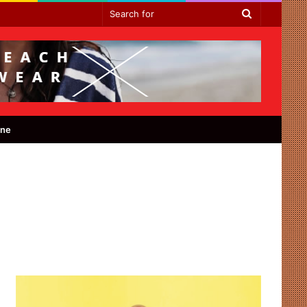
Search
for
ine