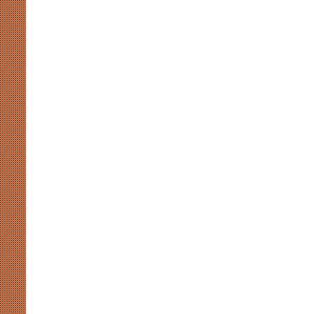
ब्राह्मणों
को
साधने
निकली
सपा,
क्या