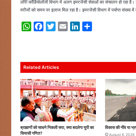
लॉरी कॉर्डियोलॉजी विभाग में अलग इमरजेंसी सेवाओं का संचालन हो रहा है
मरीजों को समय पर इलाज मिल रहा है। इमरजेंसी विभाग में पर्याप्‍त संख्‍या म
W
F
T
E
Li
S
h
a
w
m
n
h
at
c
itt
ai
k
ar
s
e
er
l
e
e
A
b
dI
Related Articles
p
o
n
p
o
k
ब्राह्मणों को साधने निकली सपा, क्या बदलेगा यूपी का
विकास की नींव या भ्र
सियासी गणित?
August 6, 2026