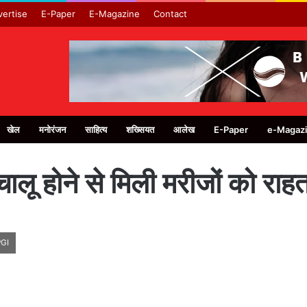
ertise
E-Paper
E-Magazine
Contact
खेल
मनोरंजन
साहित्य
शख्सियत
आलेख
E-Paper
e-Magaz
 चालू होने से मिली मरीजों को राह
PGI