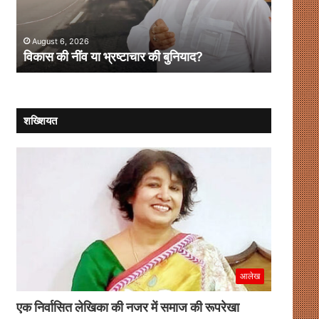
बुनियाद?
हेल्थ
को
August 6, 2026
नई
August 
विकास की नींव या भ्रष्टाचार की बुनियाद?
लिसा रे 
दिशा
शख्शियत
आलेख
एक निर्वासित लेखिका की नजर में समाज की रूपरेखा