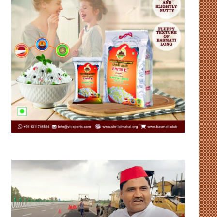
विकास
लिसा
की
रे
नींव
की
या
पहल
भ्रष्टाचार
से
की
मिडलाइफ