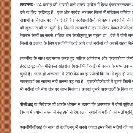
लखनऊ :
24 करोड़ की आबादी वाले उत्‍तर प्रदेश में हेल्‍थ इंफ्रास्‍ट्रक्च
देने के लिए प्रतिबद्ध है। एक ओर प्रदेश सरकार जिलों में मेडिकल कॉलेज की स्
सेवाओं के विस्‍तार पर जोर दे रही है। प्रदेशवासियों को बेहतर इमरजेंसी से
की शुरूआत की जा चुकी है। पिछली सरकारों में ट्रामा सेंटर केवल केजीएम
रेफरल केसों का सबसे अधिक भार केजीएमयू पर पड़ता था। ऐसे में योगी सर
जिलों से इलाज के लिए एसजीपीजीआई आने वाले मरीजों को काफी राहत मि
तकनीक के साथ कदमताल करते हुए जटिल ऑपरेशन और प्रत्‍यारोपण जैसी सेव
इंस्‍टीट्यूट ऑफ मेडिकल सांइसेज (एसजीपीजीआई) में नवंबर के मध्‍य तक मरी
चुकी है। जल्‍द ही अस्‍पताल में 210 बेड का इमरजेंसी विभाग भी शुरू हो जाएगा
समस्‍याओं का सामना नहीं करना पड़ रहा है। एसजीपीजीआई में दूसरे जिलों से
भी मरीजों को सीधे तौर पर लाभ मिलेगा। उनको दूसरे अस्‍पतालों के बिना चक्
पीजीआई के निदेशक डॉ आरके धीमान ने बताया कि अस्‍पताल में दोनों सुविधाएं
विभाग में पर्याप्‍त संख्‍या में बेड होने से रेफरल व स्‍थानीय मरीजों की भर्ती 
एसजीपीजीआई के साथ ही केजीएमयू में सबसे ज्‍यादा इमरजेंसी भर्तियां की जाती 