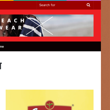
Search
for
ine
त