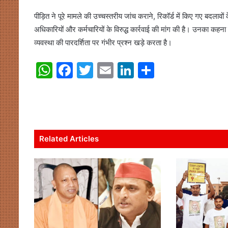
पीड़ित ने पूरे मामले की उच्चस्तरीय जांच कराने, रिकॉर्ड में किए गए बदलावो
अधिकारियों और कर्मचारियों के विरुद्ध कार्रवाई की मांग की है। उनका कहन
व्यवस्था की पारदर्शिता पर गंभीर प्रश्न खड़े करता है।
W
F
T
E
Li
S
h
a
w
m
n
h
at
c
itt
ai
k
ar
s
e
er
l
e
e
A
b
dI
Related Articles
p
o
n
p
o
k