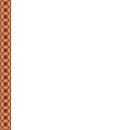
मुखर
योगी
और
अखिलेश
की
सियासी
कसमकस
August 8, 2026
र पर नाराजगी के सियासी मायने
मुखर योगी और अखिलेश की सियासी