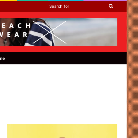
Search
for
ine