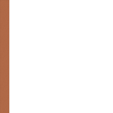
मुखर
योगी
और
अखिलेश