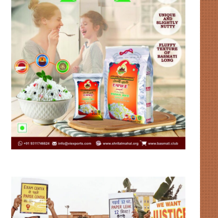
उदाहरण
संसद
पेश
में
कर
गतिरोध
रहा
और