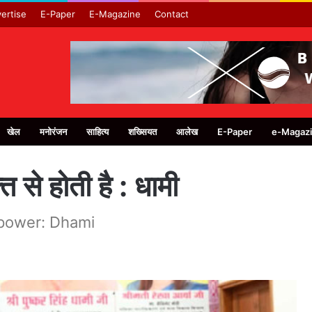
ertise
E-Paper
E-Magazine
Contact
खेल
मनोरंजन
साहित्य
शख्सियत
आलेख
E-Paper
e-Magaz
 से होती है : धामी
power: Dhami