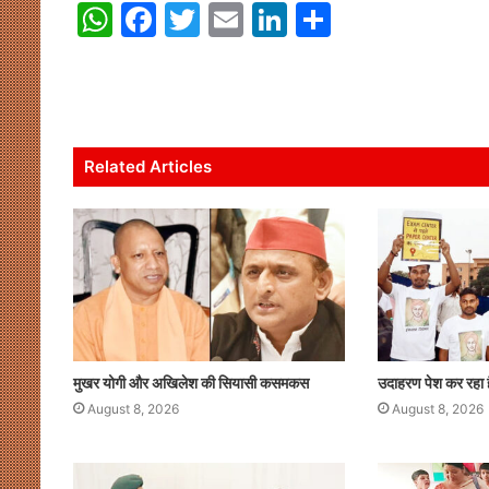
W
F
T
E
Li
S
h
a
w
m
n
h
at
c
itt
ai
k
ar
s
e
er
l
e
e
A
b
dI
Related Articles
p
o
n
p
o
k
मुखर योगी और अखिलेश की सियासी कसमकस
उदाहरण पेश कर रहा 
August 8, 2026
August 8, 2026