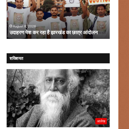
है
लोकतंत्र
झारखंड
:
का
संवाद
August 
छात्र
की
त
संसद में
आंदोलन
August 8, 2026
संस्कृति
उदाहरण पेश कर रहा है झारखंड का छात्र आंदोलन
लौटेगी?
कब
लौटेगी?
शख्शियत
आलेख