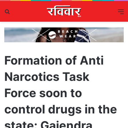
Search
M
for
Formation of Anti
Narcotics Task
Force soon to
control drugs in the
state: Gajendra