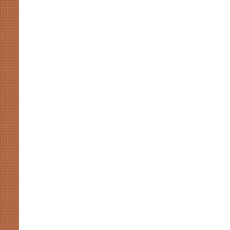
मुखर
योगी
और
अखिलेश
की
सियासी
कसमकस
August 8, 2026
र पर नाराजगी के सियासी मायने
मुखर योगी और अखिलेश की सियासी