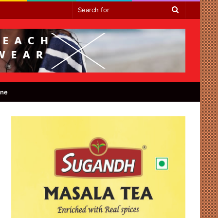
Search
for
ine