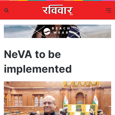
Search
M
for
NeVA to be
implemented