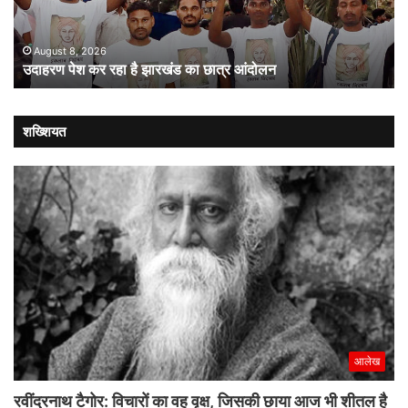
का
संव
छात्र
की
आंदोलन
संस
August 8, 2026
उदाहरण पेश कर रहा है झारखंड का छात्र आंदोलन
कब
लौट
शख्शियत
आलेख
रवींद्रनाथ टैगोर: विचारों का वह वृक्ष, जिसकी छाया आज भी शीतल है