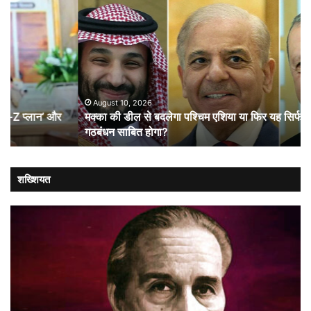
मक्का
तिर
की
राष्
डील
की
से
आन
बदलेगा
बान
पश्चिम
औ
एशिया
शा
या
August 10, 2026
मक्का की डील से बदलेगा पश्चिम एशिया या फिर यह सिर्फ कागजी
फिर
गठबंधन साबित होगा?
यह
सिर्फ
कागजी
गठबंधन
शख्शियत
साबित
होगा?