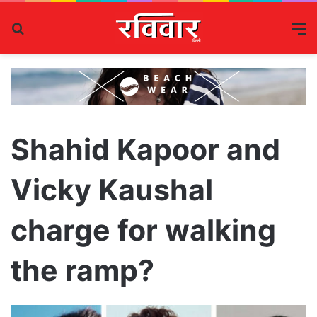
Search
M
for
Shahid Kapoor and
Vicky Kaushal
charge for walking
the ramp?