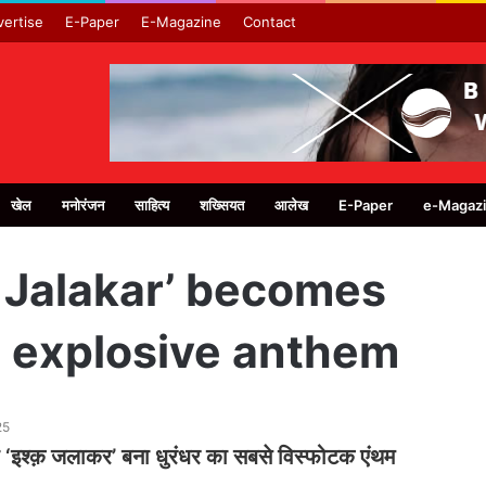
ertise
E-Paper
E-Magazine
Contact
खेल
मनोरंजन
साहित्य
शख्सियत
आलेख
E-Paper
e-Magaz
q Jalakar’ becomes
 explosive anthem
25
‘इश्क़ जलाकर’ बना धुरंधर का सबसे विस्फोटक एंथम