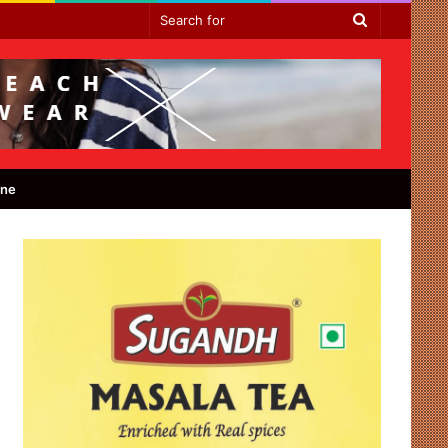
Search
for
ine