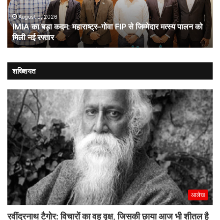
FIP
से
August 9, 2026
IMIA का बड़ा कदम: महाराष्ट्र–गोवा FIP से जिम्मेदार मत्स्य पालन को
जिम्मेदार
मिली नई रफ्तार
मत्स्य
पालन
को
मिली
शख्शियत
नई
रफ्तार
आलेख
रवींद्रनाथ टैगोर: विचारों का वह वृक्ष, जिसकी छाया आज भी शीतल है