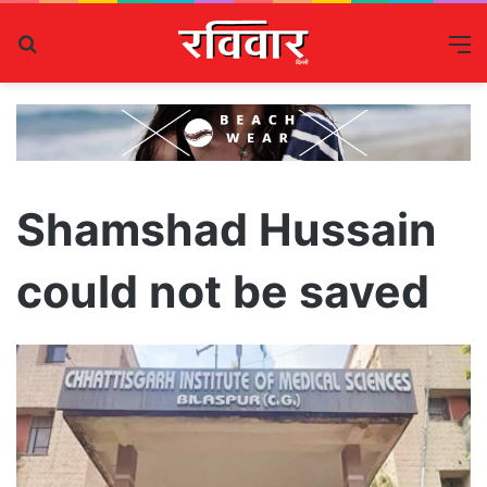
Search
M
for
Shamshad Hussain
could not be saved