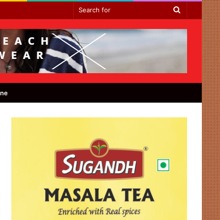
Search
for
ine