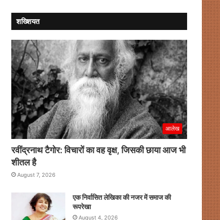
मजबूती
से
शख्शियत
चौकसी
जरूरी
:
प्रीतम
सिवाच
आलेख
रवींद्रनाथ टैगोर: विचारों का वह वृक्ष, जिसकी छाया आज भी
शीतल है
August 7, 2026
एक निर्वासित लेखिका की नजर में समाज की
रूपरेखा
August 4, 2026