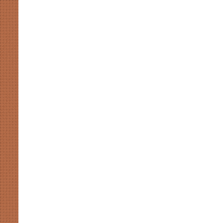
खाईदम
चानू
महिला
जूनियर
हॉकी
एशिया
कप
August 7, 2026
2026
 संग्रहालय में होगा प्रथम
खाईदम चानू महिला जूनियर हॉकी एशिय
में
स-2026’ का भव्य आयोजन
होंगी भारत की कप्तान
होंगी
भारत
की