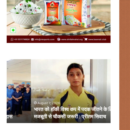
भारत
संसदीय-
को
गतिरोध
हॉकी
से
विश्व
नहीं
कप
चलेगा
में
लोकतंत्र,
पदक
संवाद
August 7, 2026
August 
जीतने
ही
भारत को हॉकी विश्व कप में पदक जीतने के लिए किले की
संसदीय-ग
के
है
मजबूती से चौकसी जरूरी : प्रीतम सिवाच
समाधान
लिए
समाधान
किले
की