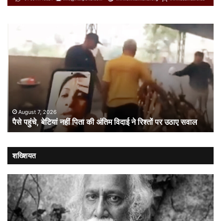
पैसे
ओन
पहुंचे,
का
बेटियां
‘रीव
नहीं
अव
पिता
10
की
इंच
अंतिम
स्क
विदाई
से
ने
प्र
August 7, 2026
पैसे पहुंचे, बेटियां नहीं पिता की अंतिम विदाई ने रिश्तों पर उठाए सवाल
रिश्तों
बा
पर
पर
उठाए
बड़
सवाल
दांव
शख्शियत