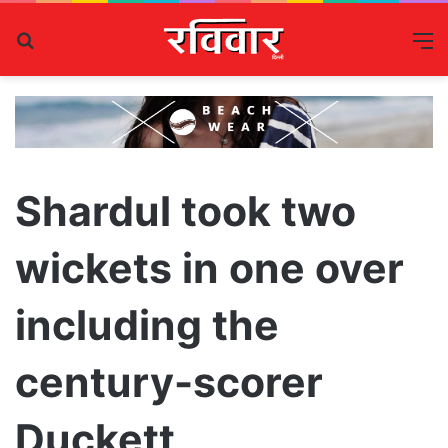
Search
M
for
Shardul took two
wickets in one over
including the
century-scorer
Duckett