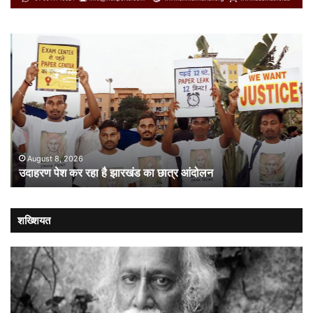
उदाहरण
सं
पेश
में
कर
गत
रहा
औ
है
लोक
झारखंड
:
का
संव
छात्र
की
आंदोलन
संस
August 8, 2026
उदाहरण पेश कर रहा है झारखंड का छात्र आंदोलन
कब
लौट
शख्शियत