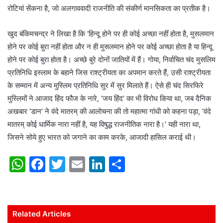
रोटियां सेंकना है, जो अलगाववादी राजनीति की संकीर्ण मानसिकता का प्रतीक है।
खुद बंकिमचन्द्र ने लिखा है कि ‘हिन्दू होने पर ही कोई अच्छा नहीं होता है, मुसलमान
होने पर कोई बुरा नहीं होता और न ही मुसलमान होने पर कोई अच्छा होता है या हिन्दू
होने पर कोई बुरा होता है। अच्छे बुरे दोनों जातियों में हैं। गोया, निर्वाचित चंद मुसलिम
प्रतिनिधि इस्लाम के बहाने जिस राश्ट्रीयता का अपमान करते हैं, उसी राश्ट्रीयता
के सम्मान में अन्य मुस्लिम प्रतिनिधि सुर में सुर मिलाते हैं। ऐसे ही चंद सिरफिरे
मुस्लिमों ने आजाद हिंद फौज के नारे, ‘जय हिंद’ का भी विरोध किया था, जब दैनिक
अखबार ‘डान’ ने वंदे मातरम् की आलोचना की तो महात्मा गांधी को कहना पड़ा, ‘वंदे
मातरम् कोई धार्मिक नारा नहीं है, यह विषुद्ध राजनीतिक नारा है।’ यही नारा था,
जिसने सोये हुए भारत को जगाने का काम करके, आजादी हासिल कराई थी।
W
F
T
E
Li
S
h
a
w
m
n
h
at
c
itt
ai
k
ar
s
e
er
l
e
e
Related Articles