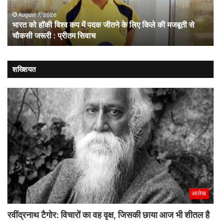
पदक
संव
जीतने
ही
August 7, 2026
भारत को हॉकी विश्व कप में पदक जीतने के लिए किले की मजबूती से
के
है
चौकसी जरूरी : प्रीतम सिवाच
लिए
सम
किले
की
मजबूती
शख्शियत
से
चौकसी
जरूरी
:
प्रीतम
सिवाच
आलेख
रवींद्रनाथ टैगोर: विचारों का वह वृक्ष, जिसकी छाया आज भी शीतल है