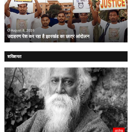
है
लोक
झारखंड
:
का
संव
छात्र
की
आंदोलन
संस
August 8, 2026
उदाहरण पेश कर रहा है झारखंड का छात्र आंदोलन
कब
लौट
शख्शियत
आलेख