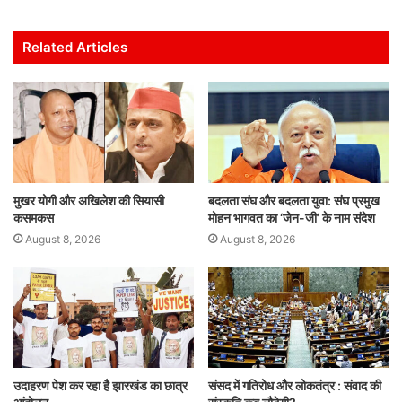
at
c
itt
ai
k
ar
s
e
er
l
e
e
Related Articles
A
b
dI
p
o
n
p
o
k
मुखर योगी और अखिलेश की सियासी
बदलता संघ और बदलता युवा: संघ प्रमुख
कसमकस
मोहन भागवत का ‘जेन-जी’ के नाम संदेश
August 8, 2026
August 8, 2026
उदाहरण पेश कर रहा है झारखंड का छात्र
संसद में गतिरोध और लोकतंत्र : संवाद की