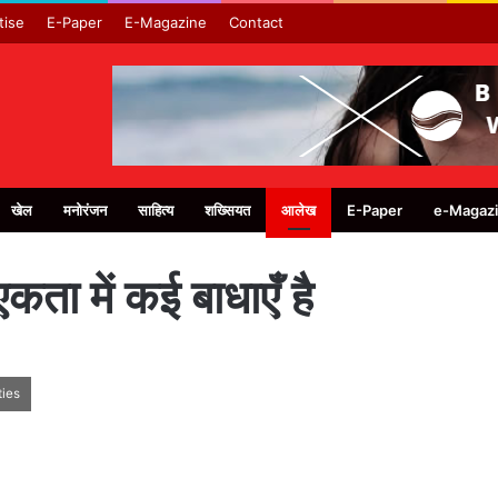
tise
E-Paper
E-Magazine
Contact
खेल
मनोरंजन
साहित्य
शख्सियत
आलेख
E-Paper
e-Magaz
कता में कई बाधाएँ है
ties