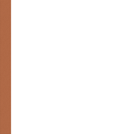
कप
August 7, 2026
2026
 संग्रहालय में होगा प्रथम
खाईदम चानू महिला जूनियर हॉकी एशिय
में
स-2026’ का भव्य आयोजन
होंगी भारत की कप्तान
होंगी
भारत
की
कप्तान