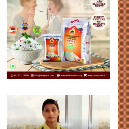
भारत
संसदीय-
को
गतिरोध
हॉकी
से
विश्व
नहीं
कप
चलेगा
में
लोकतंत्र,