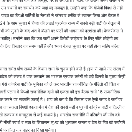
ान अच्छी चाय की कप और बिस्कुट पर हो सकता है।’’बैठक के दौरान अपने संबोधन में
उन स्थानों पर समर्थन करें जहां वह मजबूत है. उन्होंने कहा कि बीजेपी विपक्ष से नहीं
यादव का विपक्षी पार्टियों के नेताओं ने जोरदार तरीके से स्वागत किया और बैठक में
े आम चुनाव में विपक्ष की लड़ाई प्रत्येक राज्य में सबसे बड़ी पार्टी के नेतृत्व में
ी को सुनने के बाद अंत में बोलने पर पार्टी की भावना की प्रशंसा की।केजरीवाल ने
ा चाहिए।उन्होंने कहा कि जब पार्टी अपने विरोधी साझेदार के लिए सीटें छोड़ेंगी तब
ों के लिए विस्तार का समय नहीं है और ध्यान केवल चुनाव पर नहीं होना चाहिए बल्कि
गढ़ समेत पाँच राज्यों के विधान सभा के चुनाव होने वाले है।इस से पहले नए संसद में
्यादेश को संसद में पास करवाने का भरसक प्रयास करेगी तो वही दिल्ली के मुख्य मंत्री
से कांग्रेस पार्टी के भुमिका को ले कर भारतीय राजनीतिज्ञ के पंडितो की चिंता व
सिक नगरी पटना में विपक्षी राजनीतिक दलो की एकता की इस बैठक सभी 16 राजनीतिक
आयोजित करने पर सहमति जताई है। आप को बता दे कि शिमला एक ऐसी जगह है जहाँ पर
 सकता विपक्षी एकता मंच मे देश की सवसे बडी व पुरानी कांग्रेस पार्टी व दिल्ली व
राव व मनमुटाव सें कई बाधायें है। भारतीय राजनीति में परिवर्तन की माँग दबे
अपनी नीजी स्वार्थ व सता के सिंघासन सुःख को भुलाकर जनता व देश के हित को सर्वोपरि
में पराजित कर बाहर का दिखा पायेगा।