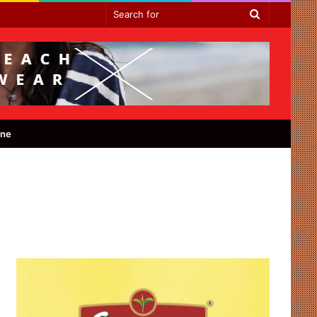
Search
for
ine