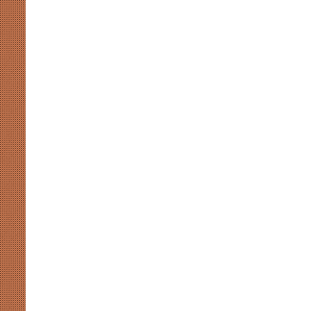
खाईदम
चानू
महिला
जूनियर
हॉकी
एशिया