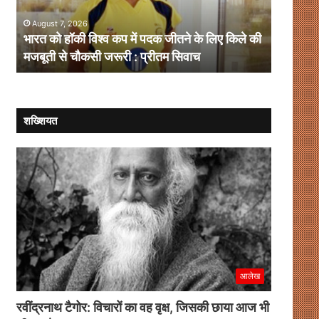
पदक
संवाद
August 7, 2026
August 
जीतने
ही
भारत को हॉकी विश्व कप में पदक जीतने के लिए किले की
संसदीय-ग
के
है
मजबूती से चौकसी जरूरी : प्रीतम सिवाच
समाधान
लिए
समाधान
किले
की
मजबूती
से
शख्शियत
चौकसी
जरूरी
:
प्रीतम
सिवाच
आलेख
रवींद्रनाथ टैगोर: विचारों का वह वृक्ष, जिसकी छाया आज भी