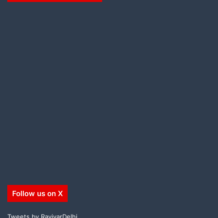
Follow us on X
Tweets by RavivarDelhi