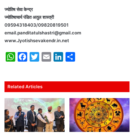
ज्योतिष सेवा केन्द्र
ज्योतिषाचार्य पंडित अतुल शास्त्री
09594318403/09820819501
email.panditatulshastri@gmail.com
www.Jyotishsevakendr.in.net
W
F
T
E
Li
S
h
a
w
m
n
h
at
c
itt
ai
k
ar
s
e
er
l
e
e
Related Articles
A
b
dI
p
o
n
p
o
k