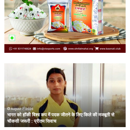
भारत
सं
को
गत
हॉकी
से
विश्व
नहीं
कप
चल
में
लोक
पदक
संव
जीतने
ही
August 7, 2026
भारत को हॉकी विश्व कप में पदक जीतने के लिए किले की मजबूती से
के
है
चौकसी जरूरी : प्रीतम सिवाच
लिए
सम
किले