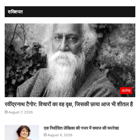
की
मजबूती
शख्शियत
से
चौकसी
जरूरी
:
प्रीतम
सिवाच
आलेख
रवींद्रनाथ टैगोर: विचारों का वह वृक्ष, जिसकी छाया आज भी शीतल है
August 7, 2026
एक निर्वासित लेखिका की नजर में समाज की रूपरेखा
August 4, 2026