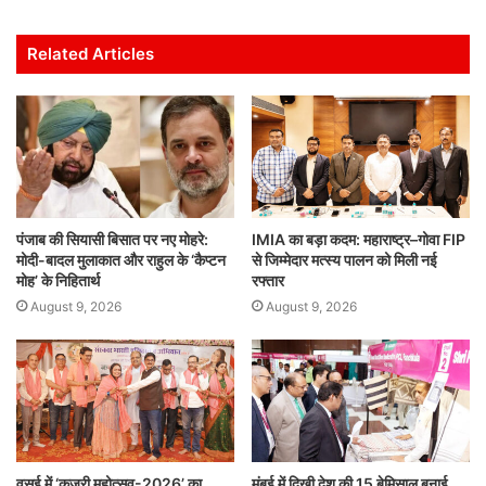
at
c
itt
ai
k
ar
s
e
er
l
e
e
Related Articles
A
b
dI
p
o
n
p
o
k
पंजाब की सियासी बिसात पर नए मोहरे:
IMIA का बड़ा कदम: महाराष्ट्र–गोवा FIP
मोदी-बादल मुलाकात और राहुल के ‘कैप्टन
से जिम्मेदार मत्स्य पालन को मिली नई
मोह’ के निहितार्थ
रफ्तार
August 9, 2026
August 9, 2026
वसई में ‘कजरी महोत्सव-2026’ का
मुंबई में दिखी देश की 15 बेमिसाल बुनाई