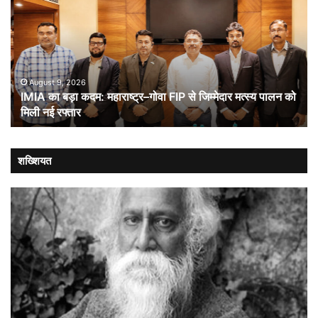
बड़ा
औ
कदम:
भा
महाराष्ट्र–
ची
गोवा
संब
FIP
से
August 9, 2026
IMIA का बड़ा कदम: महाराष्ट्र–गोवा FIP से जिम्मेदार मत्स्य पालन को
जिम्मेदार
मिली नई रफ्तार
मत्स्य
पालन
को
मिली
शख्शियत
नई
रफ्तार