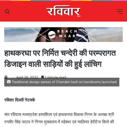
Search
M
for
हाथकरघा पर निर्मित चन्देरी की परम्परागत
डिजाइन वाली साड़ियों की हुई लांचिग
April 26, 2022
1 minute read
Traditional design sarees of Chanderi built on handlooms launched
रविवार दिल्ली नेटवर्क
संत रविदास मध्यप्रदेश हस्तशिल्प एवं हाथकरघा विकास निगम के अध्यक्ष श्री
रणवीर सिंह जाटव ने निगम मुख्यालय में महेश्वर एवं ग्वालियर हेरीटेज किले की