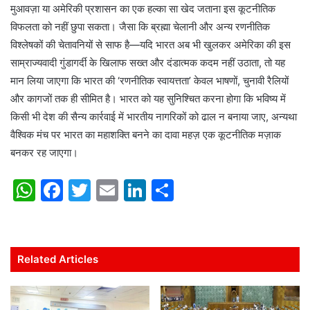
मुआवज़ा या अमेरिकी प्रशासन का एक हल्का सा खेद जताना इस कूटनीतिक
विफलता को नहीं छुपा सकता। जैसा कि ब्रह्मा चेलानी और अन्य रणनीतिक
विश्लेषकों की चेतावनियों से साफ है—यदि भारत अब भी खुलकर अमेरिका की इस
साम्राज्यवादी गुंडागर्दी के खिलाफ सख्त और दंडात्मक कदम नहीं उठाता, तो यह
मान लिया जाएगा कि भारत की ‘रणनीतिक स्वायत्तता’ केवल भाषणों, चुनावी रैलियों
और कागजों तक ही सीमित है। भारत को यह सुनिश्चित करना होगा कि भविष्य में
किसी भी देश की सैन्य कार्रवाई में भारतीय नागरिकों को ढाल न बनाया जाए, अन्यथा
वैश्विक मंच पर भारत का महाशक्ति बनने का दावा महज़ एक कूटनीतिक मज़ाक
बनकर रह जाएगा।
W
F
T
E
Li
S
h
a
w
m
n
h
at
c
itt
ai
k
ar
s
e
er
l
e
e
Related Articles
A
b
dI
p
o
n