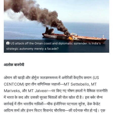
US attack off the Oman coast and diplomatic surrender: Is India's
strategic autonomy merely a facade?
आलोक बाजपेयी
ओमान की खाड़ी और होर्मुज जलडमरूमध्य में अमेरिकी केंद्रीय कमान (US
CENTCOM) द्वारा तीन वाणिज्यिक जहाजों—MT Settebello, MT
Mariveks, और MT Jalveer—पर किए गए भीषण हमलों ने वैश्विक राजनीति
में भारत के कद और उसकी सुरक्षा चिंताओं की पोल खोल दी है। इस बर्बर सैन्य
कार्रवाई में तीन भारतीय नाविकों—चीफ इंजीनियर पटनाला सुरेश, डेक कैडेट
आदित्य शर्मा और इंजन फिटर शिवानंद चौरसिया—की दर्दनाक मौत हो गई। एक