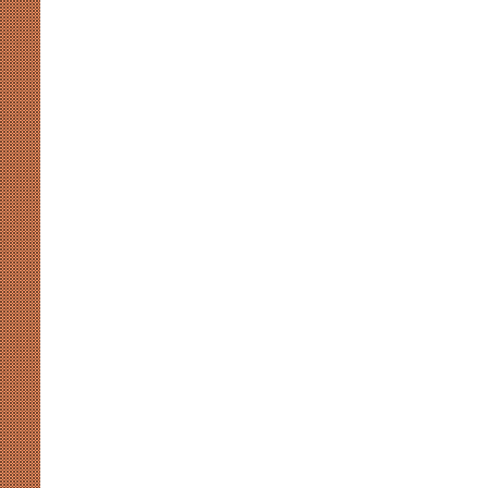
मुखर
योगी
और
अखिलेश
की
सियासी