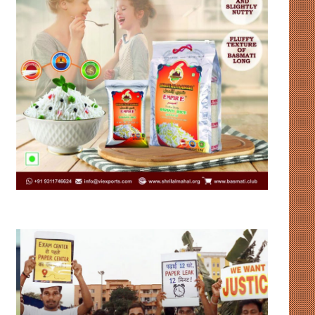
उदाहरण
संसद
पेश
में
कर
गतिरोध
रहा
और
है
लोकतंत्र
झारखंड
: