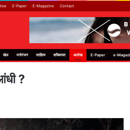
tise
E-Paper
E-Magazine
Contact
खेल
मनोरंजन
साहित्य
शख्सियत
आलेख
E-Paper
e-Magaz
ंधी ?