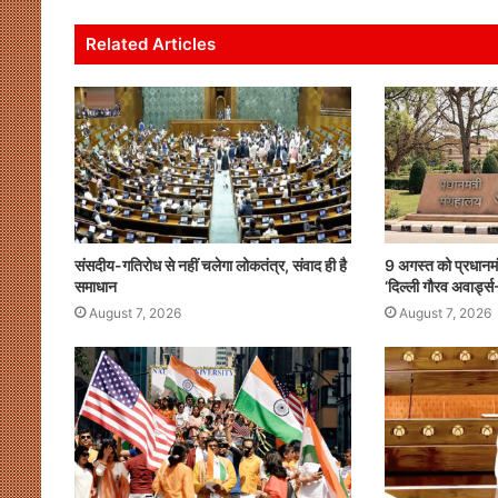
s
e
er
l
e
e
A
b
dI
Related Articles
p
o
n
p
o
k
संसदीय-गतिरोध से नहीं चलेगा लोकतंत्र, संवाद ही है
9 अगस्त को प्रधानमंत
समाधान
‘दिल्ली गौरव अवार्
August 7, 2026
August 7, 2026
संसदीय-
गतिरोध
से
नहीं