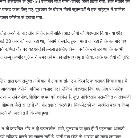
तनाग अस्पताल से एके-56 राइफल तथा गोला-बारूद जब्त किया गया. आठ नवंबर को
ारूद जब्त किए गए. पूछताछ के दौरान मिली सूचनाओं से इस मॉड्यूल में शामिल
ेडिकल कॉलेज से दबोचा गया.
फोड़ करने के बाद तीन चिकित्सकों सहित आठ लोगों को गिरफ्तार किया गया और
 20 कार को चला रहा था, जिसमें विस्फोट हुआ. माना जा रहा है कि वह मारे गए
 उसने कथित तौर पर यह आतंकी हमला इसलिए किया, क्योंकि उसे डर था कि वह भी
जम्मू कश्मीर पुलिस ने उमर की मां का डीएनए नमूना लिया, ताकि अवशेषों की पुष्टि
ुलिस द्वारा एक संयुक्त अभियान में लगभग तीन टन विस्फोटक बरामद किया गया। वे
 में आतंकवाद विरोधी अभियान चलाए गए। लेकिन गिरफ्तार किए गए लोग पारंपरिक
और अन्य सफेदपोश, शिक्षित मध्यम वर्ग शामिल हैं, कुछ पाकिस्तान प्रायोजित आतंकवादी
-मोहम्मद जैसे संगठनों की ओर इशारा करते हैं। विस्फोटकों का जखीरा बरामद किया
 करने की जरूरत है कि क्या हुआ।
है, न तो कारगिल और न ही पठानकोट, उरी, पुलवामा या हाल ही में पहलगाम आतंकी
में इसे स्वीकार करने का साहस नहीं है, यानी एक छोटे से आवास को ताला लगाकर