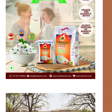
पैसे
ओनिडा
पहुंचे,
का
बेटियां
‘रीवायर्ड’
नहीं
अवतार,