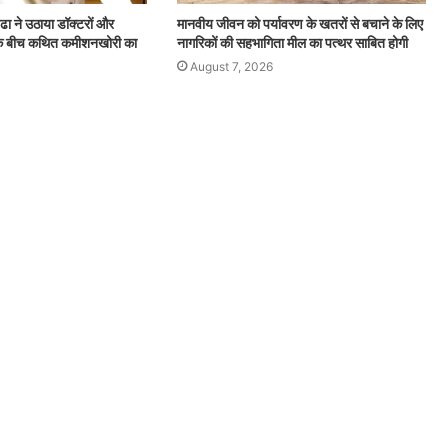
संग्रहालय
्ढा ने उठाया डॉक्टरों और
मानवीय जीवन को पर्यावरण के खतरों से बचाने के लिए
में
ं के बीच कथित कमीशनखोरी का
नागरिकों की सहभागिता मील का पत्थर साबित होगी
होगा
August 7, 2026
August 7, 2026
प्रथम
, संवाद ही है
9 अगस्त को प्रधानमंत्री संग्रहालय में होगा प्रथम
‘दिल्ली
‘दिल्ली गौरव अवार्ड्स-2026’ का भव्य आयोजन
गौरव
अवार्ड्स-2026’
का
भव्य
आयोजन