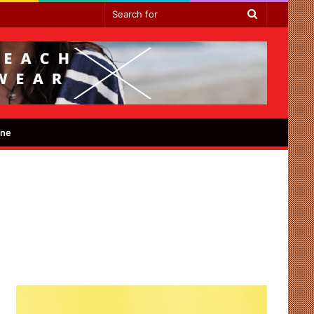
Search
for
ine