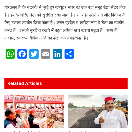
गौरतलब है कि नेटवर्क से जुड़े हुए कंप्यूटर सर्वर का एक बड़ा समूह डेटा सेंटर होता
है। इसके जरिए डेटा को सुरक्षित रखा जाता है। साथ ही प्रोसेसिंग और वितरण के
लिए इसका उपयोग किया जाता है। उत्तर प्रदेश में करोड़ों लोग में डेटा का उपयोग
करते हैं। इसको सुरक्षित रखने में बहुत अधिक खर्च करना पड़ता है। साथ ही
आधार, स्वास्थ्य, बैंकिंग आदि का डेटा काफी महत्वपूर्ण है।
W
F
T
E
Li
S
h
a
w
m
n
h
at
c
itt
ai
k
ar
s
e
er
l
e
e
Related Articles
A
b
dI
p
o
n
p
o
k