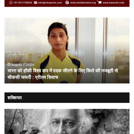
भारत
सं
को
गत
हॉकी
से
विश्व
नहीं
कप
चल
में
लोक
पदक
संव
जीतने
ही
August 7, 2026
भारत को हॉकी विश्व कप में पदक जीतने के लिए किले की मजबूती से
के
है
चौकसी जरूरी : प्रीतम सिवाच
लिए
सम
किले
की
मजबूती
शख्शियत
से
चौकसी
जरूरी
:
प्रीतम
सिवाच