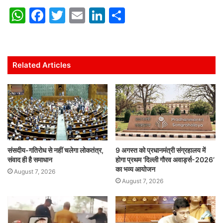
W
F
T
E
Li
S
h
a
w
m
n
h
at
c
itt
ai
k
ar
s
e
er
l
e
e
Related Articles
A
b
dI
p
o
n
p
o
k
संसदीय-गतिरोध से नहीं चलेगा लोकतंत्र,
9 अगस्त को प्रधानमंत्री संग्रहालय में
संवाद ही है समाधान
होगा प्रथम ‘दिल्ली गौरव अवार्ड्स-2026’
का भव्य आयोजन
August 7, 2026
August 7, 2026