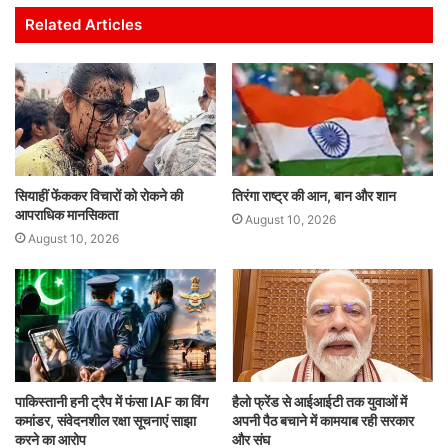
s
e
er
l
e
e
Related Articles
A
b
dI
p
o
n
p
o
k
सियाहीं फेंककर विचारों को रोकने की
तिरंगा राष्ट्र की आन, बान और शान
आपराधिक मानसिकता
August 10, 2026
August 10, 2026
पाकिस्तानी हनी ट्रैप में फंसा IAF का विंग
हैलो फ्रेंड से आईआईटी तक युवाओं में
कमांडर, संवेदनशील रक्षा सूचनाएं साझा
अपनी पैठ बचाने में कामयाब रही सरकार
करने का आरोप
और संघ