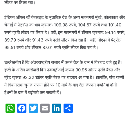
लीटर पर टिका रहा।
इंडियन ऑयल की वेबसाइट के मुताबिक देश के अन्य महानगरों मुंबई, कोलकाता और
चेन्नई में पेट्रोल का भाव क्रमश: 109.98 रुपये, 104.67 रुपये तथा 101.40
रुपये प्रति लीटर पर स्थिर है। वहीं, इन महानगरों में डीजल क्रमश: 94.14 रुपये,
89.79 रुपये और 91.43 रुपये प्रति लीटर मिल रहा है। वहीं, नोएडा में पेट्रोल
95.51 रुपये और डीजल 87.01 रुपये प्रति लीटर बिक रहा है।
उल्लेखनीय है कि अंतरराष्ट्रीय बाजार में कच्चे तेल के दाम में गिरावट दर्ज हुई है।
हफ्ते के अंतिम कारोबारी दिन डब्ल्यूटीआई क्रूड 90.95 डॉलर प्रति बैरल और
ब्रेंट क्रूड 92.32 डॉलर प्रति बैरल पर घटकर आ गया है। हालांकि, पांच राज्यों
में विधानसभा चुनाव संपन्न होने पर 10 मार्च के बाद तेल विपणन कंपनियां दोनों
ईंधनों के दाम में बढ़ोतरी कर सकती हैं।
W
F
T
E
Li
S
h
a
w
m
n
h
at
c
itt
ai
k
ar