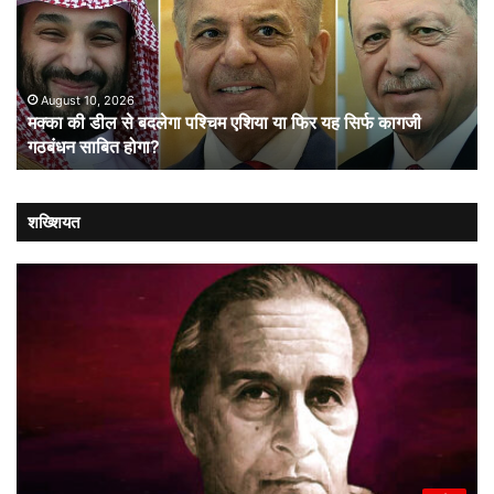
से
आन
बदलेगा
बान
पश्चिम
औ
एशिया
शा
या
August 10, 2026
मक्का की डील से बदलेगा पश्चिम एशिया या फिर यह सिर्फ कागजी
फिर
गठबंधन साबित होगा?
यह
सिर्फ
कागजी
गठबंधन
शख्शियत
साबित
होगा?