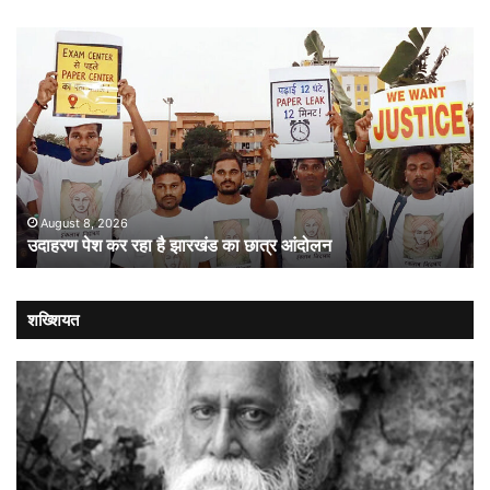
उदाहरण
सं
पेश
में
कर
गत
रहा
औ
है
लोक
झारखंड
:
का
संव
छात्र
की
आंदोलन
संस
August 8, 2026
उदाहरण पेश कर रहा है झारखंड का छात्र आंदोलन
कब
लौट
शख्शियत