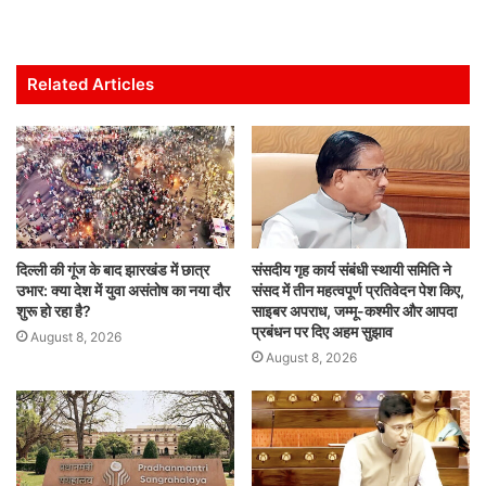
h
a
w
m
n
h
at
c
itt
ai
k
ar
s
e
er
l
e
e
Related Articles
A
b
dI
p
o
n
p
o
k
दिल्ली की गूंज के बाद झारखंड में छात्र
संसदीय गृह कार्य संबंधी स्थायी समिति ने
उभार: क्या देश में युवा असंतोष का नया दौर
संसद में तीन महत्वपूर्ण प्रतिवेदन पेश किए,
शुरू हो रहा है?
साइबर अपराध, जम्मू-कश्मीर और आपदा
प्रबंधन पर दिए अहम सुझाव
August 8, 2026
August 8, 2026