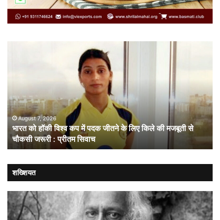
भारत
सं
को
गत
हॉकी
से
विश्व
नहीं
कप
चल
में
लोक
पदक
संव
जीतने
ही
August 7, 2026
भारत को हॉकी विश्व कप में पदक जीतने के लिए किले की मजबूती से
के
है
चौकसी जरूरी : प्रीतम सिवाच
लिए
सम
किले
की
मजबूती
शख्शियत
से
चौकसी
जरूरी
: