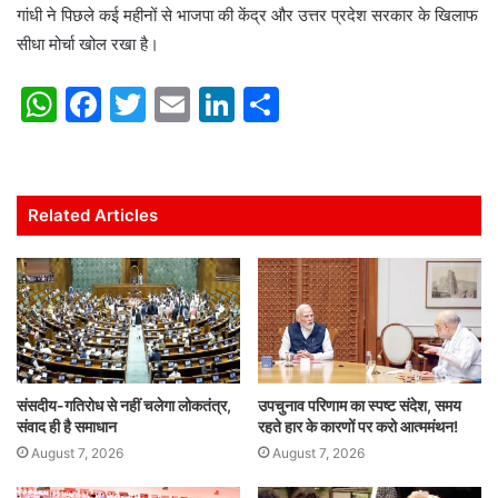
गांधी ने पिछले कई महीनों से भाजपा की केंद्र और उत्तर प्रदेश सरकार के खिलाफ
सीधा मोर्चा खोल रखा है।
W
F
T
E
Li
S
h
a
w
m
n
h
at
c
itt
ai
k
ar
s
e
er
l
e
e
Related Articles
A
b
dI
p
o
n
p
o
k
संसदीय-गतिरोध से नहीं चलेगा लोकतंत्र,
उपचुनाव परिणाम का स्पष्ट संदेश, समय
संवाद ही है समाधान
रहते हार के कारणों पर करो आत्ममंथन!
August 7, 2026
August 7, 2026