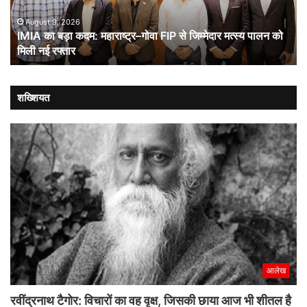
FIP
से
August 9, 2026
IMIA का बड़ा कदम: महाराष्ट्र–गोवा FIP से जिम्मेदार मत्स्य पालन को
जिम्मेदार
मिली नई रफ्तार
मत्स्य
पालन
को
मिली
शख्शियत
नई
रफ्तार
आलेख
रवींद्रनाथ टैगोर: विचारों का वह वृक्ष, जिसकी छाया आज भी शीतल है