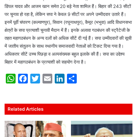
डिंपल यादव और आजम खान समेत 20 बड़े नेता शामिल हैं। बिहार की 243 सीटों
पर चुनाव हो रहा है, लेकिन सपा ने केवल 9 सीटों पर अपने उम्मीदवार उतारे हैं।
इनमें पूर्वी चंपारण (कल्याणपुर), सिवान (रघुनाथपुर), कैमूर (भभुवा) आदि विधानसभा
क्षेत्रों के सपा प्रत्याशी चुनावी मैदान में हैं। इनके अलावा गठबंधन की स्ट्रैटेजी के
तहत महागठबंधन के अन्य दलों को अधिक सीटें दी गई हैं। सपा उम्मीदवारों की सूची
में जातीय संतुलन के साथ स्थानीय समाजवादी नेताओं को टिकट दिया गया है।
अधिकतर सीटें उच्च पिछड़ा व अल्पसंख्यक बहुल इलाके की हैं। सपा का उद्देश्य
बिहार में महागठबंधन के प्रत्याशी को सहयोग देना है।
W
F
T
E
Li
S
h
a
w
m
n
h
at
c
itt
ai
k
ar
s
e
er
l
e
e
Related Articles
A
b
dI
p
o
n