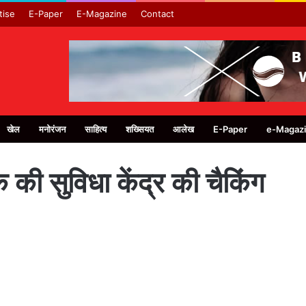
tise
E-Paper
E-Magazine
Contact
खेल
मनोरंजन
साहित्य
शख्सियत
आलेख
E-Paper
e-Magaz
 की सुविधा केंद्र की चैकिंग