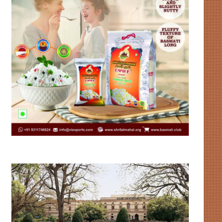
पैसे
ओनिडा
पहुंचे,
का
बेटियां
‘रीवायर्ड’
नहीं
अवतार,
पिता
100-
की
इंच