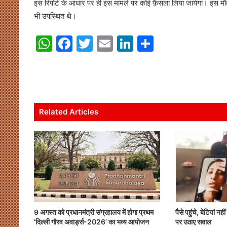
इस रिपोर्ट के आधार पर ही इस मामले पर कोई फ़ैसला लिया जायेगा। इस 
भी उपस्थित थे।
W
F
T
E
Li
S
h
a
w
m
n
h
at
c
itt
ai
k
ar
s
e
er
l
e
e
A
b
dI
Related Articles
p
o
n
p
o
k
9 अगस्त को प्रधानमंत्री संग्रहालय में होगा प्रथम
पैसे पहुंचे, बेटियां नह
‘दिल्ली गौरव अवार्ड्स-2026’ का भव्य आयोजन
पर उठाए सवाल