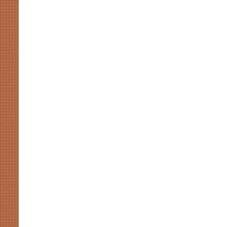
संसदीय-
गतिरोध
से
नहीं
चलेगा
लोकतंत्र,