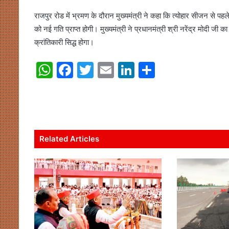
राजपुर रोड में भ्रमण के दौरान मुख्यमंत्री ने कहा कि त्योहार सीजन से पहल
को नई गति प्राप्त होगी। मुख्यमंत्री ने प्रधानमंत्री श्री नरेंद्र मोदी जी
क्रांतिकारी सिद्ध होगा।
W
F
T
E
Li
S
h
a
w
m
n
h
at
c
itt
ai
k
ar
s
e
er
l
e
e
A
b
dI
Related Articles
p
o
n
p
o
k