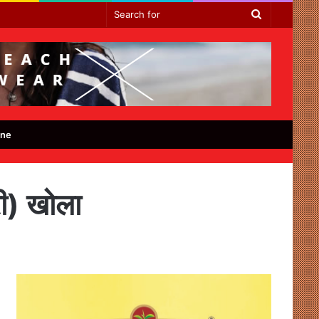
Search
for
ine
री) खोला