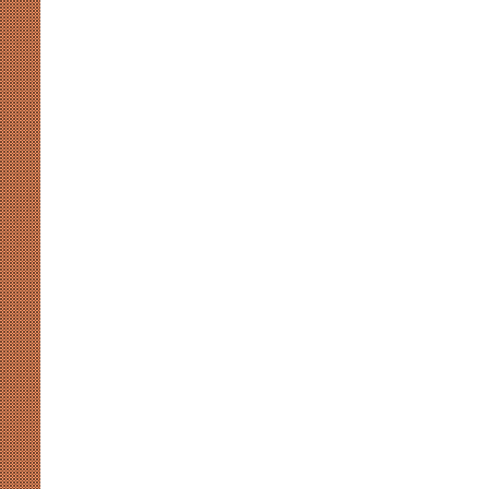
ब्राह्मणों
को
साधने
निकली
सपा,