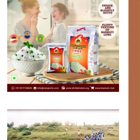
विकास
लिसा
की
रे
नींव
की
या
पहल
भ्रष्टाचार
से