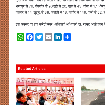
कुर्रा खोला गया। शेष 19 जिलों में सीटों के बराबर या उससे कम आवेदन प्रा
भरतपुर से 79, बीकानेर से 96,बूंदी से 20, चूरू से 43, दौसा से 17, धौल
जालोर से 14, झुंझुनू से 38, करौली से 18, नागौर से 149, पाली से 52,
इस अवसर पर हज कमेटी मेंबर, अधिशाषी अधिकारी डॉ. महमूद अली खान क
W
F
T
E
Li
S
h
a
w
m
n
h
at
c
itt
ai
k
ar
s
e
er
l
e
e
A
b
dI
Related Articles
p
o
n
p
o
k