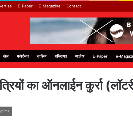
ertise
E-Paper
E-Magazine
Contact
खेल
मनोरंजन
साहित्य
शख्सियत
आलेख
E-Paper
e-Magaz
त्रियों का ऑनलाईन कुर्रा (लॉट
lgrims