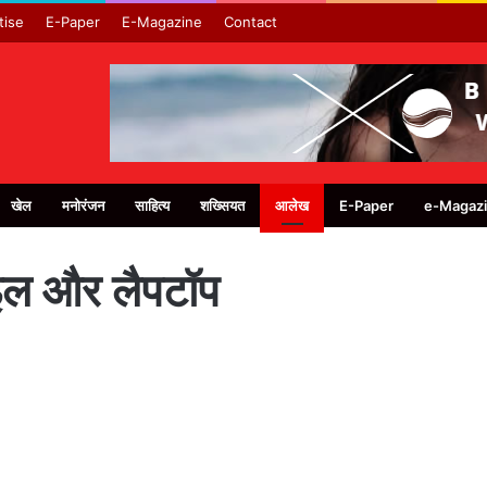
tise
E-Paper
E-Magazine
Contact
खेल
मनोरंजन
साहित्य
शख्सियत
आलेख
E-Paper
e-Magaz
ाइल और लैपटॉप