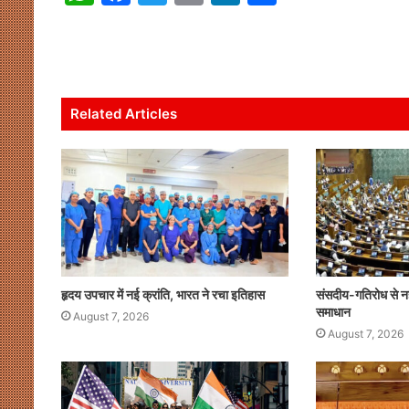
h
a
w
m
n
h
at
c
itt
ai
k
ar
s
e
er
l
e
e
A
b
dI
Related Articles
p
o
n
p
o
k
हृदय उपचार में नई क्रांति, भारत ने रचा इतिहास
संसदीय-गतिरोध से नही
समाधान
August 7, 2026
August 7, 2026