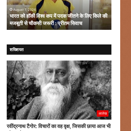
पदक
संवाद
August 7, 2026
August 
जीतने
ही
भारत को हॉकी विश्व कप में पदक जीतने के लिए किले की
संसदीय-ग
के
है
मजबूती से चौकसी जरूरी : प्रीतम सिवाच
समाधान
लिए
समाधान
किले
की
मजबूती
से
शख्शियत
चौकसी
जरूरी
:
प्रीतम
सिवाच
आलेख
रवींद्रनाथ टैगोर: विचारों का वह वृक्ष, जिसकी छाया आज भी