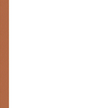
कप
August 7, 2026
2026
 संग्रहालय में होगा प्रथम
खाईदम चानू महिला जूनियर हॉकी एशिय
में
स-2026’ का भव्य आयोजन
होंगी भारत की कप्तान
होंगी
भारत
की
कप्तान