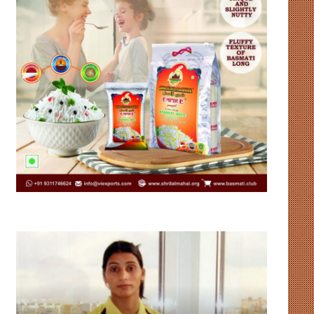
भारत
संसदीय-
को
गतिरोध
हॉकी
से
विश्व
नहीं
कप
चलेगा
में
लोकतंत्र,