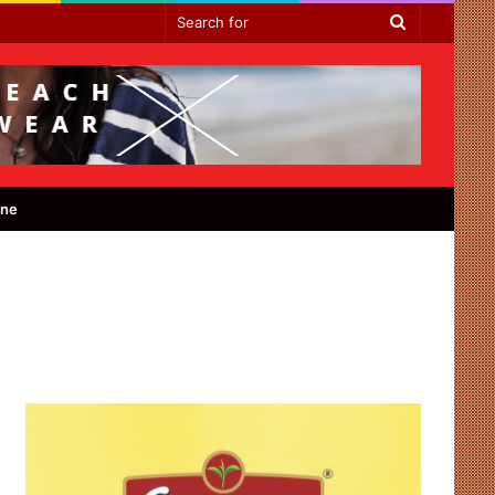
Search
for
ine