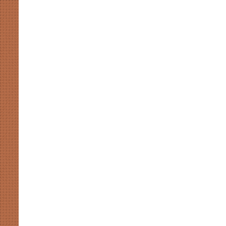
खाईदम
चानू
महिला
जूनियर
हॉकी
एशिया