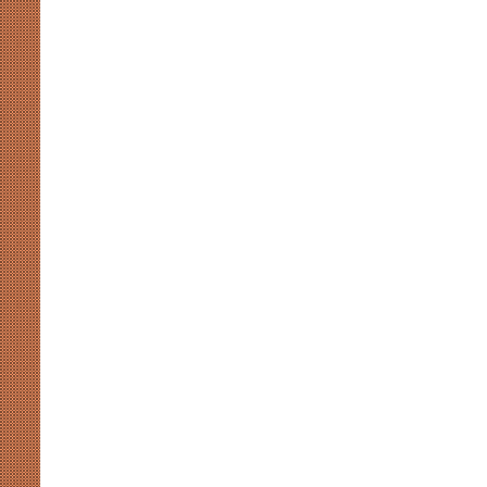
ब्राह्मणों
को
साधने
निकली