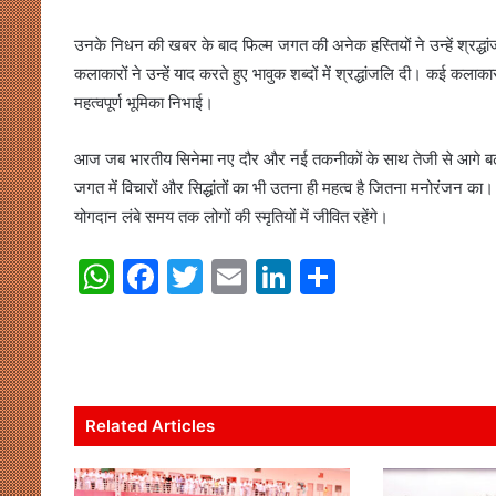
उनके निधन की खबर के बाद फिल्म जगत की अनेक हस्तियों ने उन्हें श्रद्धां
कलाकारों ने उन्हें याद करते हुए भावुक शब्दों में श्रद्धांजलि दी। कई कला
महत्वपूर्ण भूमिका निभाई।
आज जब भारतीय सिनेमा नए दौर और नई तकनीकों के साथ तेजी से आगे बढ़ रहा
जगत में विचारों और सिद्धांतों का भी उतना ही महत्व है जितना मनोरंजन का
योगदान लंबे समय तक लोगों की स्मृतियों में जीवित रहेंगे।
W
F
T
E
Li
S
h
a
w
m
n
h
at
c
itt
ai
k
ar
s
e
er
l
e
e
A
b
dI
Related Articles
p
o
n
p
o