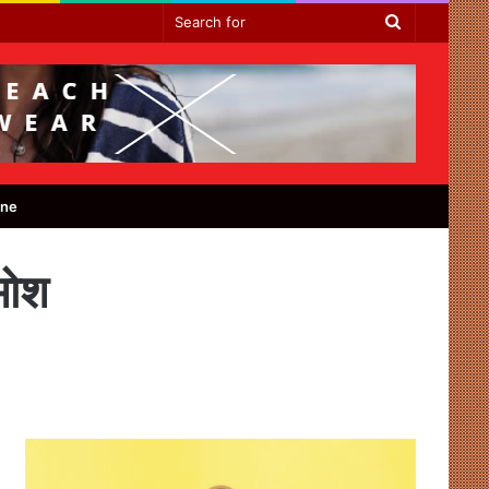
Search
for
ine
मोश