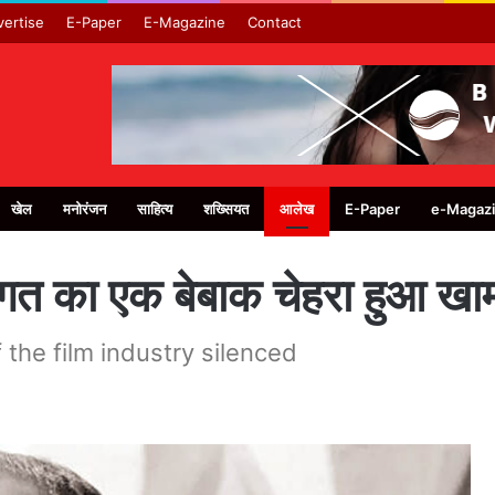
ertise
E-Paper
E-Magazine
Contact
खेल
मनोरंजन
साहित्य
शख्सियत
आलेख
E-Paper
e-Magaz
गत का एक बेबाक चेहरा हुआ खा
 the film industry silenced