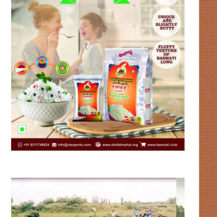
विकास
लिसा
की
रे
नींव
की
या
पहल