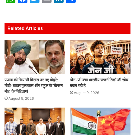
h
a
w
m
n
h
at
c
itt
ai
k
ar
s
e
er
l
e
e
Related Articles
A
b
dI
p
o
n
p
o
k
पंजाब की सियासी बिसात पर नए मोहरे:
जेन-जी क्या भारतीय राजनीतिज्ञों की सोच
मोदी-बादल मुलाकात और राहुल के ‘कैप्टन
बदल रही है
मोह’ के निहितार्थ
August 9, 2026
August 9, 2026