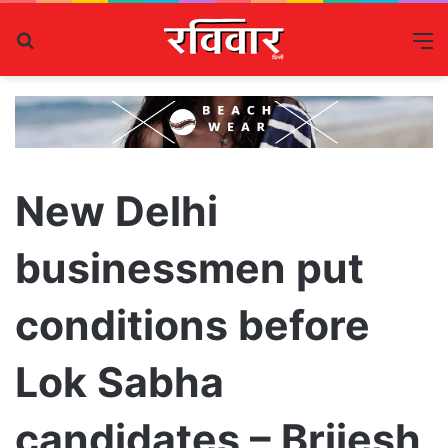
Search
M
for
New Delhi
businessmen put
conditions before
Lok Sabha
candidates – Brijesh