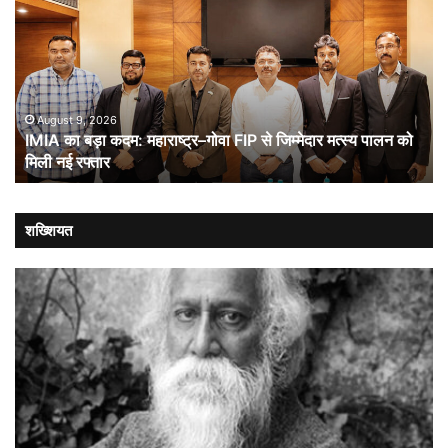
बड़ा
औ
कदम:
भा
महाराष्ट्र–
ची
गोवा
संब
FIP
से
August 9, 2026
IMIA का बड़ा कदम: महाराष्ट्र–गोवा FIP से जिम्मेदार मत्स्य पालन को
जिम्मेदार
मिली नई रफ्तार
मत्स्य
पालन
को
मिली
शख्शियत
नई
रफ्तार