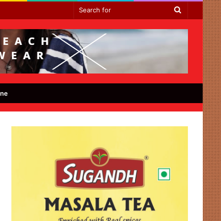
Search
for
ine