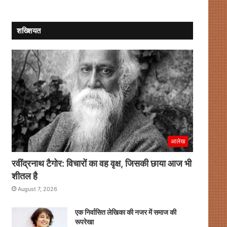
का
उठाए
भव्य
सवाल
आयोजन
शख्शियत
आलेख
रवींद्रनाथ टैगोर: विचारों का वह वृक्ष, जिसकी छाया आज भी
शीतल है
August 7, 2026
एक निर्वासित लेखिका की नजर में समाज की
रूपरेखा