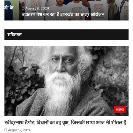
छात्र
की
आंदोलन
संस
August 8, 2026
उदाहरण पेश कर रहा है झारखंड का छात्र आंदोलन
कब
लौट
शख्शियत
आलेख
रवींद्रनाथ टैगोर: विचारों का वह वृक्ष, जिसकी छाया आज भी शीतल है
August 7, 2026