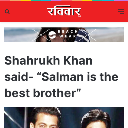
Search
M
for
Shahrukh Khan
said- “Salman is the
best brother”